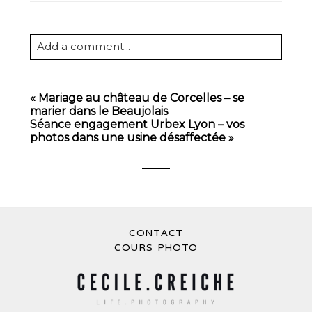
Add a comment...
Your email is
never
published or shared.
Required fields are marked *
«
Mariage au château de Corcelles – se
marier dans le Beaujolais
Séance engagement Urbex Lyon – vos
photos dans une usine désaffectée
»
CONTACT
POST COMMENT
COURS PHOTO