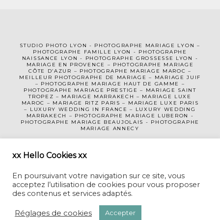
STUDIO PHOTO LYON
-
PHOTOGRAPHE MA
RIAGE LYON
–
PHOTOGRAPHE FAMILLE LYON
-
PHOTOGRAPHE
NAISSANCE LYON
-
PHOTOGRAPHE GROSSESSE LYON
-
MARIAGE EN PROVENCE
–
PHOTOGRAPHE MARIAGE
CÔTE D’AZUR
– PHOTOGRAPHE MARIAGE MAROC –
MEILLEUR PHOTOGRAPHE DE MARIAGE
–
MARIAGE JUIF
–
PHOTOGRAPHE MARIAGE HAUT DE GAMME
–
PHOTOGRAPHE MARIAGE PRESTIGE –
MARIAGE SAINT
TROPEZ
–
MARIAGE MARRAKECH
–
MARIAGE LUXE
MAROC
–
MARIAGE RITZ PARIS
–
MARIAGE LUXE PARIS
–
LUXURY WEDDING
IN FRANCE
– LUXURY WEDDING
MARRAKECH – PHOTOGRAPHE MARIAGE LUBERON -
PHOTOGRAPHE MARIAGE BEAUJOLAIS
-
PHOTOGRAPHE
MARIAGE ANNECY
MENTIONS LÉGALES
CGV
xx Hello Cookies xx
En poursuivant votre navigation sur ce site, vous
acceptez l’utilisation de cookies pour vous proposer
des contenus et services adaptés.
Réglages de cookies
Accepter
CECILE CREICHE • PHOTOGRAPHE MARIAGE LYON-GENEVE-MAROC