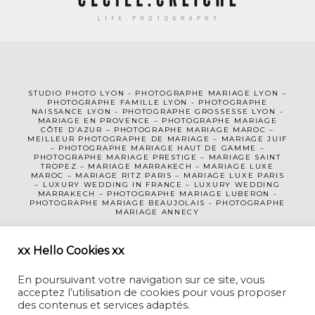
STUDIO PHOTO LYON
-
PHOTOGRAPHE MA
RIAGE LYON
–
PHOTOGRAPHE FAMILLE LYON
-
PHOTOGRAPHE
NAISSANCE LYON
-
PHOTOGRAPHE GROSSESSE LYON
-
MARIAGE EN PROVENCE
–
PHOTOGRAPHE MARIAGE
CÔTE D’AZUR
– PHOTOGRAPHE MARIAGE MAROC –
MEILLEUR PHOTOGRAPHE DE MARIAGE
–
MARIAGE JUIF
–
PHOTOGRAPHE MARIAGE HAUT DE GAMME
–
PHOTOGRAPHE MARIAGE PRESTIGE –
MARIAGE SAINT
TROPEZ
–
MARIAGE MARRAKECH
–
MARIAGE LUXE
MAROC
–
MARIAGE RITZ PARIS
–
MARIAGE LUXE PARIS
–
LUXURY WEDDING
IN FRANCE
– LUXURY WEDDING
MARRAKECH – PHOTOGRAPHE MARIAGE LUBERON -
PHOTOGRAPHE MARIAGE BEAUJOLAIS
-
PHOTOGRAPHE
MARIAGE ANNECY
MENTIONS LÉGALES
CGV
xx Hello Cookies xx
En poursuivant votre navigation sur ce site, vous
acceptez l’utilisation de cookies pour vous proposer
des contenus et services adaptés.