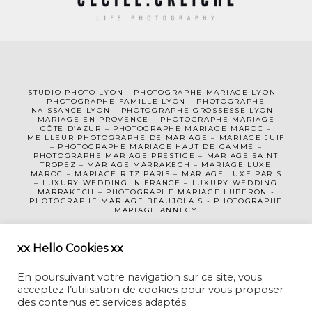
STUDIO PHOTO LYON
-
PHOTOGRAPHE MA
RIAGE LYON
–
PHOTOGRAPHE FAMILLE LYON
-
PHOTOGRAPHE
NAISSANCE LYON
-
PHOTOGRAPHE GROSSESSE LYON
-
MARIAGE EN PROVENCE
–
PHOTOGRAPHE MARIAGE
CÔTE D’AZUR
– PHOTOGRAPHE MARIAGE MAROC –
MEILLEUR PHOTOGRAPHE DE MARIAGE
–
MARIAGE JUIF
–
PHOTOGRAPHE MARIAGE HAUT DE GAMME
–
PHOTOGRAPHE MARIAGE PRESTIGE –
MARIAGE SAINT
TROPEZ
–
MARIAGE MARRAKECH
–
MARIAGE LUXE
MAROC
–
MARIAGE RITZ PARIS
–
MARIAGE LUXE PARIS
–
LUXURY WEDDING
IN FRANCE
– LUXURY WEDDING
MARRAKECH – PHOTOGRAPHE MARIAGE LUBERON -
PHOTOGRAPHE MARIAGE BEAUJOLAIS
-
PHOTOGRAPHE
MARIAGE ANNECY
MENTIONS LÉGALES
CGV
xx Hello Cookies xx
En poursuivant votre navigation sur ce site, vous
acceptez l’utilisation de cookies pour vous proposer
des contenus et services adaptés.