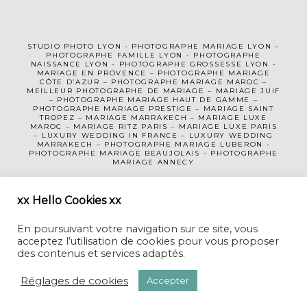
STUDIO PHOTO LYON
-
PHOTOGRAPHE MA
RIAGE LYON
–
PHOTOGRAPHE FAMILLE LYON
-
PHOTOGRAPHE
NAISSANCE LYON
-
PHOTOGRAPHE GROSSESSE LYON
-
MARIAGE EN PROVENCE
–
PHOTOGRAPHE MARIAGE
CÔTE D’AZUR
– PHOTOGRAPHE MARIAGE MAROC –
MEILLEUR PHOTOGRAPHE DE MARIAGE
–
MARIAGE JUIF
–
PHOTOGRAPHE MARIAGE HAUT DE GAMME
–
PHOTOGRAPHE MARIAGE PRESTIGE –
MARIAGE SAINT
TROPEZ
–
MARIAGE MARRAKECH
–
MARIAGE LUXE
MAROC
–
MARIAGE RITZ PARIS
–
MARIAGE LUXE PARIS
–
LUXURY WEDDING
IN FRANCE
– LUXURY WEDDING
MARRAKECH – PHOTOGRAPHE MARIAGE LUBERON -
PHOTOGRAPHE MARIAGE BEAUJOLAIS
-
PHOTOGRAPHE
MARIAGE ANNECY
MENTIONS LÉGALES
CGV
xx Hello Cookies xx
En poursuivant votre navigation sur ce site, vous
acceptez l’utilisation de cookies pour vous proposer
des contenus et services adaptés.
Réglages de cookies
Accepter
CECILE CREICHE • PHOTOGRAPHE MARIAGE LYON-GENEVE-MAROC
• RÉALISÉ AVEC DU CAFÉ PAR
AGNES COLOMBO
|
PROPHOTO
BLOGSITE