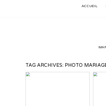
ACCUEIL
MAR
TAG ARCHIVES:
PHOTO MARIAGE
SEANCE ENGAGEMENT A LA
MAR
BNF DE PARIS – SEANCE
COUPLE A PARIS