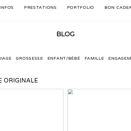
INFOS
PRESTATIONS
PORTFOLIO
BON CADE
BLOG
IAGE
GROSSESSE
ENFANT/BÉBÉ
FAMILLE
ENGAGEM
 ORIGINALE
PHOTO SEANCE
IAGE AU CHÂTEAU DES
ENGAGEMENT LYON 
RAVATYS
SÉANCE PHOTO AVEC 
HOLI POWDER