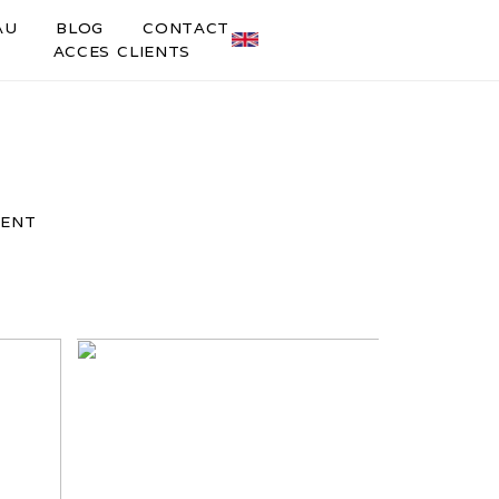
AU
BLOG
CONTACT
ACCES CLIENTS
ENT
MARIAGE AU CHÂTEAU DE
–
CORCELLES – SE MARIER
DU
DANS LE BEAUJOLAIS