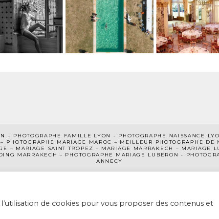
ON
–
PHOTOGRAPHE FAMILLE LYON
-
PHOTOGRAPHE NAISSANCE LY
– PHOTOGRAPHE MARIAGE MAROC –
MEILLEUR PHOTOGRAPHE DE 
GE –
MARIAGE SAINT TROPEZ
–
MARIAGE MARRAKECH
–
MARIAGE L
DING MARRAKECH – PHOTOGRAPHE MARIAGE LUBERON -
PHOTOGRA
ANNECY
 l’utilisation de cookies pour vous proposer des contenus et
HE MARIAGE LYON-GENEVE-MAROC • RÉALISÉ AVEC DU CAFÉ PAR
A