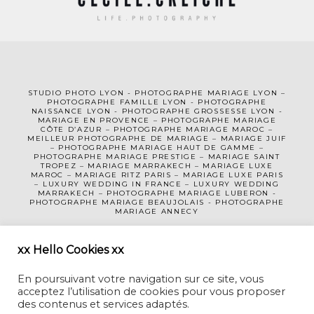
STUDIO PHOTO LYON
-
PHOTOGRAPHE MA
RIAGE LYON
–
PHOTOGRAPHE FAMILLE LYON
-
PHOTOGRAPHE
NAISSANCE LYON
-
PHOTOGRAPHE GROSSESSE LYON
-
MARIAGE EN PROVENCE
–
PHOTOGRAPHE MARIAGE
CÔTE D’AZUR
– PHOTOGRAPHE MARIAGE MAROC –
MEILLEUR PHOTOGRAPHE DE MARIAGE
–
MARIAGE JUIF
–
PHOTOGRAPHE MARIAGE HAUT DE GAMME
–
PHOTOGRAPHE MARIAGE PRESTIGE –
MARIAGE SAINT
TROPEZ
–
MARIAGE MARRAKECH
–
MARIAGE LUXE
MAROC
–
MARIAGE RITZ PARIS
–
MARIAGE LUXE PARIS
–
LUXURY WEDDING
IN FRANCE
– LUXURY WEDDING
MARRAKECH – PHOTOGRAPHE MARIAGE LUBERON -
PHOTOGRAPHE MARIAGE BEAUJOLAIS
-
PHOTOGRAPHE
MARIAGE ANNECY
MENTIONS LÉGALES
CGV
xx Hello Cookies xx
En poursuivant votre navigation sur ce site, vous
acceptez l’utilisation de cookies pour vous proposer
des contenus et services adaptés.