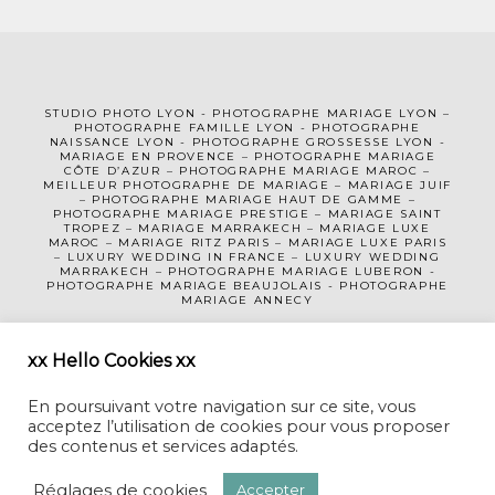
STUDIO PHOTO LYON
-
PHOTOGRAPHE MA
RIAGE LYON
–
PHOTOGRAPHE FAMILLE LYON
-
PHOTOGRAPHE
NAISSANCE LYON
-
PHOTOGRAPHE GROSSESSE LYON
-
MARIAGE EN PROVENCE
–
PHOTOGRAPHE MARIAGE
CÔTE D’AZUR
– PHOTOGRAPHE MARIAGE MAROC –
MEILLEUR PHOTOGRAPHE DE MARIAGE
–
MARIAGE JUIF
–
PHOTOGRAPHE MARIAGE HAUT DE GAMME
–
PHOTOGRAPHE MARIAGE PRESTIGE –
MARIAGE SAINT
TROPEZ
–
MARIAGE MARRAKECH
–
MARIAGE LUXE
MAROC
–
MARIAGE RITZ PARIS
–
MARIAGE LUXE PARIS
–
LUXURY WEDDING
IN FRANCE
– LUXURY WEDDING
MARRAKECH – PHOTOGRAPHE MARIAGE LUBERON -
PHOTOGRAPHE MARIAGE BEAUJOLAIS
-
PHOTOGRAPHE
MARIAGE ANNECY
MENTIONS LÉGALES
CGV
xx Hello Cookies xx
En poursuivant votre navigation sur ce site, vous
acceptez l’utilisation de cookies pour vous proposer
des contenus et services adaptés.
Réglages de cookies
Accepter
CECILE CREICHE • PHOTOGRAPHE MARIAGE LYON-GENEVE-MAROC