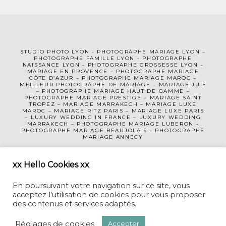
STUDIO PHOTO LYON
-
PHOTOGRAPHE MA
RIAGE LYON
–
PHOTOGRAPHE FAMILLE LYON
-
PHOTOGRAPHE
NAISSANCE LYON
-
PHOTOGRAPHE GROSSESSE LYON
-
MARIAGE EN PROVENCE
–
PHOTOGRAPHE MARIAGE
CÔTE D’AZUR
– PHOTOGRAPHE MARIAGE MAROC –
MEILLEUR PHOTOGRAPHE DE MARIAGE
–
MARIAGE JUIF
–
PHOTOGRAPHE MARIAGE HAUT DE GAMME
–
PHOTOGRAPHE MARIAGE PRESTIGE –
MARIAGE SAINT
TROPEZ
–
MARIAGE MARRAKECH
–
MARIAGE LUXE
MAROC
–
MARIAGE RITZ PARIS
–
MARIAGE LUXE PARIS
–
LUXURY WEDDING
IN FRANCE
– LUXURY WEDDING
MARRAKECH – PHOTOGRAPHE MARIAGE LUBERON -
PHOTOGRAPHE MARIAGE BEAUJOLAIS
-
PHOTOGRAPHE
MARIAGE ANNECY
MENTIONS LÉGALES
CGV
xx Hello Cookies xx
En poursuivant votre navigation sur ce site, vous
acceptez l’utilisation de cookies pour vous proposer
des contenus et services adaptés.
Réglages de cookies
Accepter
CECILE CREICHE • PHOTOGRAPHE MARIAGE LYON-GENEVE-MAROC