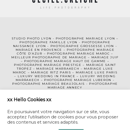
STUDIO PHOTO LYON
-
PHOTOGRAPHE MA
RIAGE LYON
–
PHOTOGRAPHE FAMILLE LYON
-
PHOTOGRAPHE
NAISSANCE LYON
-
PHOTOGRAPHE GROSSESSE LYON
-
MARIAGE EN PROVENCE
–
PHOTOGRAPHE MARIAGE
CÔTE D’AZUR
– PHOTOGRAPHE MARIAGE MAROC –
MEILLEUR PHOTOGRAPHE DE MARIAGE
–
MARIAGE JUIF
–
PHOTOGRAPHE MARIAGE HAUT DE GAMME
–
PHOTOGRAPHE MARIAGE PRESTIGE –
MARIAGE SAINT
TROPEZ
–
MARIAGE MARRAKECH
–
MARIAGE LUXE
MAROC
–
MARIAGE RITZ PARIS
–
MARIAGE LUXE PARIS
–
LUXURY WEDDING
IN FRANCE
– LUXURY WEDDING
MARRAKECH – PHOTOGRAPHE MARIAGE LUBERON -
PHOTOGRAPHE MARIAGE BEAUJOLAIS
-
PHOTOGRAPHE
MARIAGE ANNECY
MENTIONS LÉGALES
xx Hello Cookies xx
CGV
En poursuivant votre navigation sur ce site, vous
acceptez l’utilisation de cookies pour vous proposer
des contenus et services adaptés.