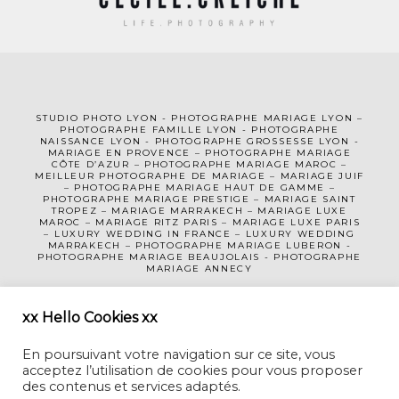
STUDIO PHOTO LYON
-
PHOTOGRAPHE MA
RIAGE LYON
–
PHOTOGRAPHE FAMILLE LYON
-
PHOTOGRAPHE
NAISSANCE LYON
-
PHOTOGRAPHE GROSSESSE LYON
-
MARIAGE EN PROVENCE
–
PHOTOGRAPHE MARIAGE
CÔTE D’AZUR
– PHOTOGRAPHE MARIAGE MAROC –
MEILLEUR PHOTOGRAPHE DE MARIAGE
–
MARIAGE JUIF
–
PHOTOGRAPHE MARIAGE HAUT DE GAMME
–
PHOTOGRAPHE MARIAGE PRESTIGE –
MARIAGE SAINT
TROPEZ
–
MARIAGE MARRAKECH
–
MARIAGE LUXE
MAROC
–
MARIAGE RITZ PARIS
–
MARIAGE LUXE PARIS
–
LUXURY WEDDING
IN FRANCE
– LUXURY WEDDING
MARRAKECH – PHOTOGRAPHE MARIAGE LUBERON -
PHOTOGRAPHE MARIAGE BEAUJOLAIS
-
PHOTOGRAPHE
MARIAGE ANNECY
MENTIONS LÉGALES
CGV
xx Hello Cookies xx
En poursuivant votre navigation sur ce site, vous
acceptez l’utilisation de cookies pour vous proposer
des contenus et services adaptés.