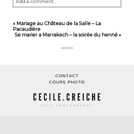
Add a comment...
Your email is
never
published or shared.
Required fields are marked *
«
Mariage au Château de la Salle – La
Pacaudière
Se marier a Marrakech – la soirée du henné
»
CONTACT
POST COMMENT
COURS PHOTO