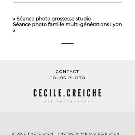
Your email is
never
published or shared.
Required fields are marked *
«
Séance photo grossesse studio
Séance photo famille multi-générations Lyon
»
CONTACT
POST COMMENT
COURS PHOTO
STUDIO PHOTO LYON
-
PHOTOGRAPHE MA
RIAGE LYON
–