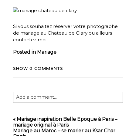
Si vous souhaitez réserver votre
photographe
de mariage
au Chateau de Clary ou ailleurs
contactez
moi.
Posted in
Mariage
SHOW
0 COMMENTS
Add a comment...
Your email is
never
published or shared.
Required fields are marked *
«
Mariage inspiration Belle Epoque à Paris –
mariage original à Paris
Mariage au Maroc – se marier au Ksar Char