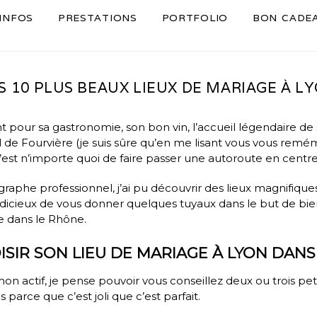
INFOS
PRESTATIONS
PORTFOLIO
BON CADE
S 10 PLUS BEAUX LIEUX DE MARIAGE À L
pour sa gastronomie, son bon vin, l’accueil légendaire de 
 de Fourvière (je suis sûre qu’en me lisant vous vous remé
c’est n’importe quoi de faire passer une autoroute en centre-v
graphe professionnel
, j’ai pu découvrir des lieux magnifiq
 judicieux de vous donner quelques tuyaux dans le but de bie
ge dans le Rhône.
SIR SON LIEU DE MARIAGE À LYON DANS
on actif, je pense pouvoir vous conseillez deux ou trois peti
s parce que c’est joli que c’est parfait.