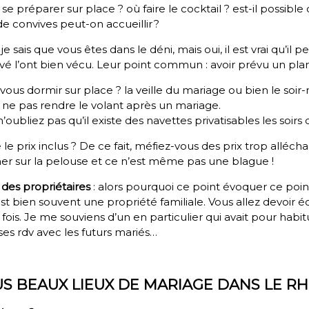
 se préparer sur place ? où faire le cocktail ? est-il possib
 convives peut-on accueillir ?
: je sais que vous êtes dans le déni, mais oui, il est vrai qu’il 
rivé l’ont bien vécu. Leur point commun : avoir prévu un pla
vous dormir sur place ? la veille du
mariage
ou bien le soir
 pas rendre le volant après un mariage.
n’oubliez pas qu’il existe des navettes privatisables les soirs
 le prix inclus ? De ce fait, méfiez-vous des prix trop alléch
r sur la pelouse et ce n’est même pas une blague !
 des propriétaires
: alors pourquoi ce point évoquer ce poin
est bien souvent une propriété familiale. Vous allez devoir 
fois. Je me souviens d’un en particulier qui avait pour hab
t ses rdv avec les futurs mariés…
US BEAUX LIEUX DE MARIAGE DANS LE R