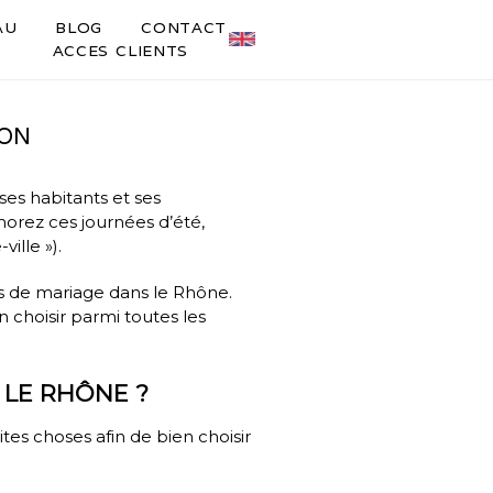
AU
BLOG
CONTACT
ACCES CLIENTS
YON
ses habitants et ses
morez ces journées d’été,
ille »).
ues de mariage dans le Rhône.
n choisir parmi toutes les
 LE RHÔNE ?
tes choses afin de bien choisir