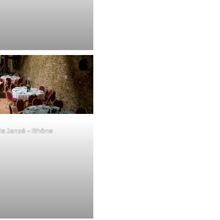
de Janzé – Rhône