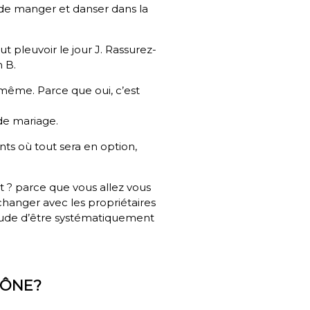
le de manger et danser dans la
peut pleuvoir le jour J. Rassurez-
n B.
-même. Parce que oui, c’est
 de mariage.
ants où tout sera en option,
t ? parce que vous allez vous
échanger avec les propriétaires
itude d’être systématiquement
HÔNE?