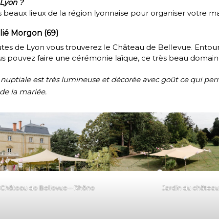
 Lyon ?
beaux lieux de la région lyonnaise pour organiser votre ma
llié Morgon (69)
utes de Lyon vous trouverez le
Château de Bellevue
. Entou
us pouvez faire une cérémonie laïque, ce très beau domaine
 nuptiale est très lumineuse et décorée avec goût ce qui perm
de la mariée.
u Château de Bellevue – Rhône
Jardin du château