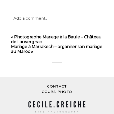
Add a comment...
Your email is
never
published or shared.
Required fields are marked *
«
Photographe Mariage à la Baule – Château
de Lauvergnac
Mariage à Marrakech – organiser son mariage
au Maroc
»
CONTACT
POST COMMENT
COURS PHOTO