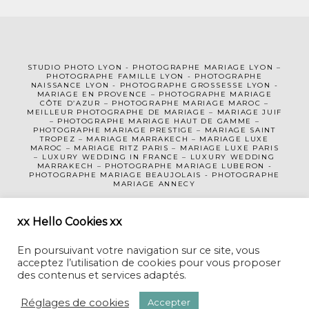
STUDIO PHOTO LYON
-
PHOTOGRAPHE MA
RIAGE LYON
–
PHOTOGRAPHE FAMILLE LYON
-
PHOTOGRAPHE
NAISSANCE LYON
-
PHOTOGRAPHE GROSSESSE LYON
-
MARIAGE EN PROVENCE
–
PHOTOGRAPHE MARIAGE
CÔTE D’AZUR
– PHOTOGRAPHE MARIAGE MAROC –
MEILLEUR PHOTOGRAPHE DE MARIAGE
–
MARIAGE JUIF
–
PHOTOGRAPHE MARIAGE HAUT DE GAMME
–
PHOTOGRAPHE MARIAGE PRESTIGE –
MARIAGE SAINT
TROPEZ
–
MARIAGE MARRAKECH
–
MARIAGE LUXE
MAROC
–
MARIAGE RITZ PARIS
–
MARIAGE LUXE PARIS
–
LUXURY WEDDING
IN FRANCE
– LUXURY WEDDING
MARRAKECH – PHOTOGRAPHE MARIAGE LUBERON -
PHOTOGRAPHE MARIAGE BEAUJOLAIS
-
PHOTOGRAPHE
MARIAGE ANNECY
MENTIONS LÉGALES
CGV
xx Hello Cookies xx
En poursuivant votre navigation sur ce site, vous
acceptez l’utilisation de cookies pour vous proposer
des contenus et services adaptés.
Réglages de cookies
Accepter
CECILE CREICHE • PHOTOGRAPHE MARIAGE LYON-GENEVE-MAROC